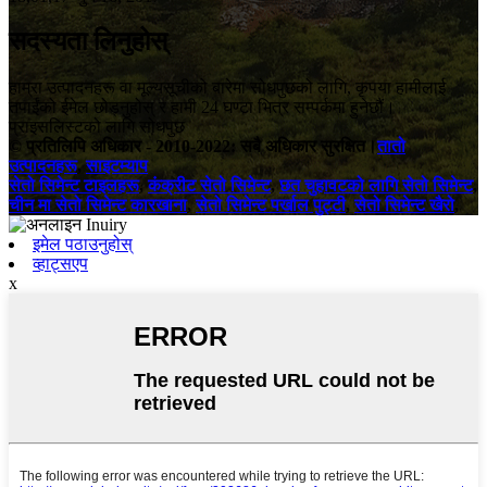
सदस्यता लिनुहोस्
हाम्रा उत्पादनहरू वा मूल्यसूचीको बारेमा सोधपुछको लागि, कृपया हामीलाई
तपाईंको ईमेल छोड्नुहोस् र हामी 24 घण्टा भित्र सम्पर्कमा हुनेछौं।
प्राइसलिस्टको लागि सोधपुछ
© प्रतिलिपि अधिकार - 2010-2022: सबै अधिकार सुरक्षित।
तातो
उत्पादनहरू
,
साइटम्याप
सेतो सिमेन्ट टाइलहरू
,
कंक्रीट सेतो सिमेन्ट
,
छत चुहावटको लागि सेतो सिमेन्ट
,
चीन मा सेतो सिमेन्ट कारखाना
,
सेतो सिमेन्ट पर्खाल पुट्टी
,
सेतो सिमेन्ट खैरो
,
इमेल पठाउनुहोस्
व्हाट्सएप
x