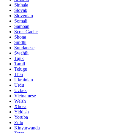
Sinhala
Slovak
Slovenian
Somali
Samoan
Scots Gaelic
Shona
Sindhi
Sundanese
Swahili
Tajik
Tamil
Telugu
Thai
Ukrainian
Urdu
Uzbek
Vietnamese
Welsh
Xhosa
Yiddish
Yoruba
Zulu
Kinyarwanda