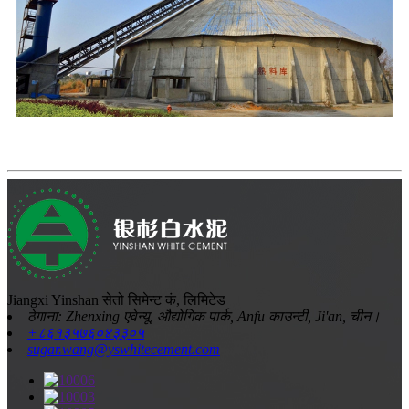
Jiangxi Yinshan सेतो सिमेन्ट कं, लिमिटेड
ठेगाना: Zhenxing एवेन्यू, औद्योगिक पार्क, Anfu काउन्टी, Ji'an, चीन।
+८६१३५७६०४३३०५
sugar.wang@yswhitecement.com